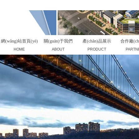
您好，歡迎來(lái)到昆山市華大塑業(yè)有限公司！
網(wǎng)站首頁(yè)
關(guān)于我們
產(chǎn)品展示
合作廠(ch
HOME
ABOUT
PRODUCT
PARTN