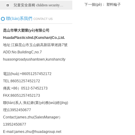
下一個(gè)：
塑料輪子
兒童安全座椅 children security…
聯(lián)系我們
CONTACT US
昆山市華大塑業(yè)有限公司
HuadaPlasticsInd.(Kunshan)Co.,Ltd.
地址:江蘇昆山市玉山鎮高新區華淞路7號
ADD:No.BuildingC,no.7
huasongroadyushantown,kunshancity
電話(huà):+86051257452172
TEL:86051257452172
傳真:+86）0512-57452173
FAX:86051257452173
聯(lián)系人:朱紅鋒(業(yè)務(wù)經(jīng)
理)13952450677
Contact:james.zhu(SalesManager）
13952450677
E-mail:james.zhu@huadagroup.net