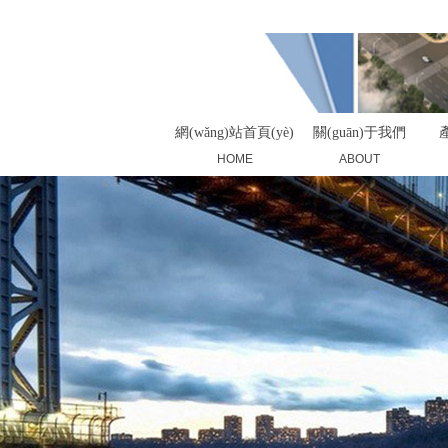
您好，歡迎來(lái)到昆山市華大塑業(yè)有限公司！
網(wǎng)站首頁(yè)
關(guān)于我們
產
HOME
ABOUT