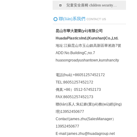
兒童安全座椅 children security…
聯(lián)系我們
CONTACT US
昆山市華大塑業(yè)有限公司
HuadaPlasticsInd.(Kunshan)Co.,Ltd.
地址:江蘇昆山市玉山鎮高新區華淞路7號
ADD:No.BuildingC,no.7
huasongroadyushantown,kunshancity
電話(huà):+86051257452172
TEL:86051257452172
傳真:+86）0512-57452173
FAX:86051257452173
聯(lián)系人:朱紅鋒(業(yè)務(wù)經(jīng)
理)13952450677
Contact:james.zhu(SalesManager）
13952450677
E-mail:james.zhu@huadagroup.net