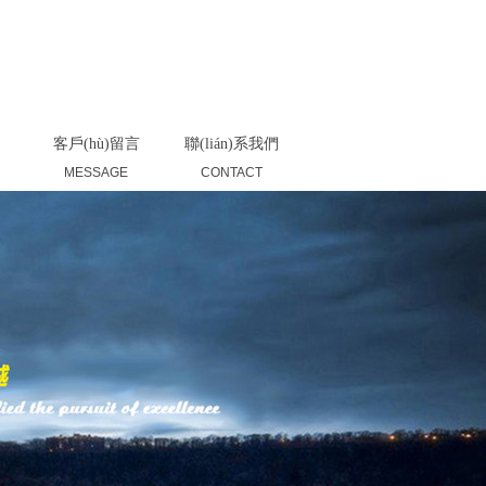
返回首頁(yè)
|
產(chǎn)品展示
|
聯(lián)系我們
客戶(hù)留言
聯(lián)系我們
MESSAGE
CONTACT