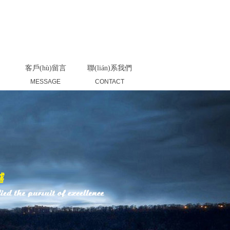
返回首頁(yè)
|
產(chǎn)品展示
|
聯(lián)系我們
客戶(hù)留言
聯(lián)系我們
MESSAGE
CONTACT