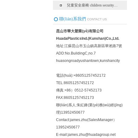
兒童安全座椅 children security…
聯(lián)系我們
CONTACT US
昆山市華大塑業(yè)有限公司
HuadaPlasticsInd.(Kunshan)Co.,Ltd.
地址:江蘇昆山市玉山鎮高新區華淞路7號
ADD:No.BuildingC,no.7
huasongroadyushantown,kunshancity
電話(huà):+86051257452172
TEL:86051257452172
傳真:+86）0512-57452173
FAX:86051257452173
聯(lián)系人:朱紅鋒(業(yè)務(wù)經(jīng)
理)13952450677
Contact:james.zhu(SalesManager）
13952450677
E-mail:james.zhu@huadagroup.net