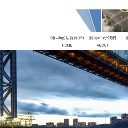
您好，歡迎來(lái)到昆山市華大塑業(yè)有限公司！
網(wǎng)站首頁(yè)
關(guān)于我們
產
HOME
ABOUT