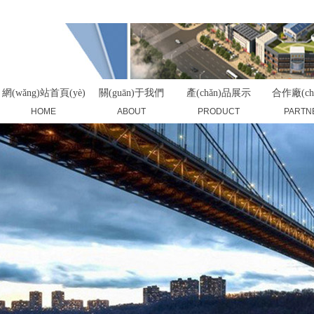
您好，歡迎來(lái)到昆山市華大塑業(yè)有限公司！
網(wǎng)站首頁(yè)
關(guān)于我們
產(chǎn)品展示
合作廠(ch
HOME
ABOUT
PRODUCT
PARTN