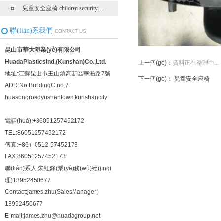
兒童安全座椅 children security…
聯(lián)系我們
CONTACT US
昆山市華大塑業(yè)有限公司
HuadaPlasticsInd.(Kunshan)Co.,Ltd.
上一個(gè)：
資料正在整理中...
地址:江蘇昆山市玉山鎮高新區華淞路7號
下一個(gè)：
兒童安全座椅
ADD:No.BuildingC,no.7
huasongroadyushantown,kunshancity
電話(huà):+86051257452172
TEL:86051257452172
傳真:+86）0512-57452173
FAX:86051257452173
聯(lián)系人:朱紅鋒(業(yè)務(wù)經(jīng)
理)13952450677
Contact:james.zhu(SalesManager）
13952450677
E-mail:james.zhu@huadagroup.net