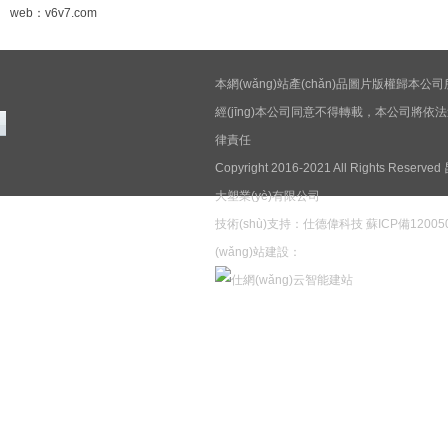
web：v6v7.com
本網(wǎng)站產(chǎn)品圖片版權歸本公司所有
經(jīng)本公司同意不得轉載，本公司將
律責任
Copyright 2016-2021 All Rights Reserv
大塑業(yè)有限公司
技術(shù)支持：
仕德偉科技
蘇ICP備12005
(wǎng)站建設
：