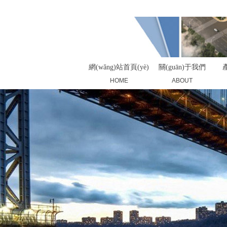
您好，歡迎來(lái)到昆山市華大塑業(yè)有限公司！
網(wǎng)站首頁(yè)
關(guān)于我們
產
HOME
ABOUT