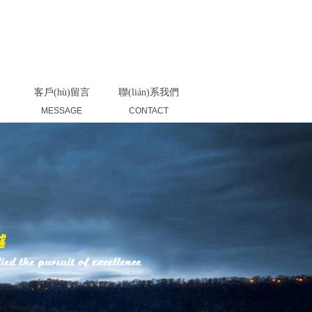
返回首頁(yè)
|
產(chǎn)品展示
|
聯(lián)系我們
客戶(hù)留言
聯(lián)系我們
MESSAGE
CONTACT