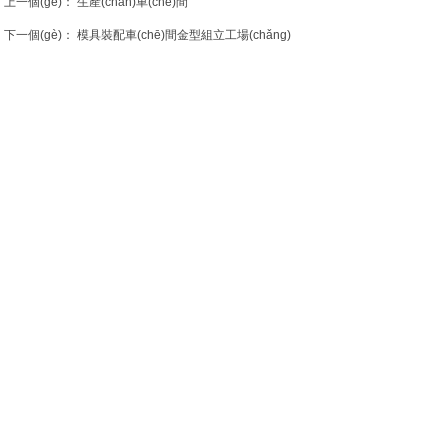
上一個(gè)：
生產(chǎn)車(chē)間
下一個(gè)：
模具裝配車(chē)間金型組立工場(chǎng)