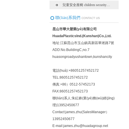
兒童安全座椅 children security…
聯(lián)系我們
CONTACT US
昆山市華大塑業(yè)有限公司
HuadaPlasticsInd.(Kunshan)Co.,Ltd.
地址:江蘇昆山市玉山鎮高新區華淞路7號
ADD:No.BuildingC,no.7
huasongroadyushantown,kunshancity
電話(huà):+86051257452172
TEL:86051257452172
傳真:+86）0512-57452173
FAX:86051257452173
聯(lián)系人:朱紅鋒(業(yè)務(wù)經(jīng)
理)13952450677
Contact:james.zhu(SalesManager）
13952450677
E-mail:james.zhu@huadagroup.net