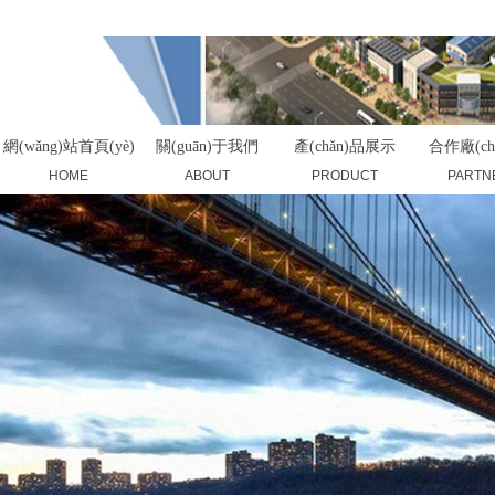
您好，歡迎來(lái)到昆山市華大塑業(yè)有限公司！
網(wǎng)站首頁(yè)
關(guān)于我們
產(chǎn)品展示
合作廠(ch
HOME
ABOUT
PRODUCT
PARTN