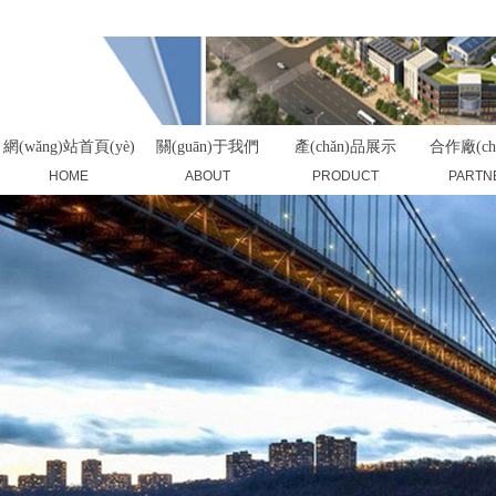
您好，歡迎來(lái)到昆山市華大塑業(yè)有限公司！
網(wǎng)站首頁(yè)
關(guān)于我們
產(chǎn)品展示
合作廠(ch
HOME
ABOUT
PRODUCT
PARTN