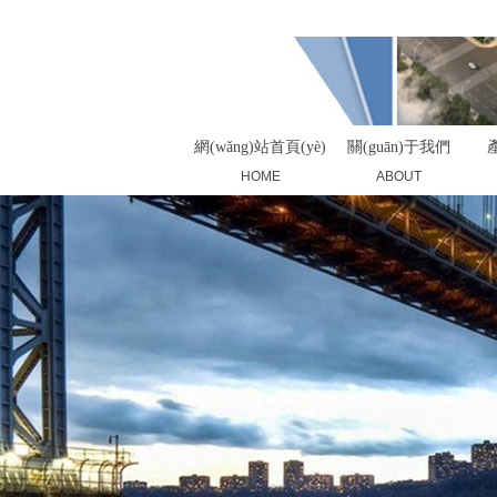
您好，歡迎來(lái)到昆山市華大塑業(yè)有限公司！
網(wǎng)站首頁(yè)
關(guān)于我們
產
HOME
ABOUT