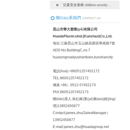
兒童安全座椅 children security…
聯(lián)系我們
CONTACT US
昆山市華大塑業(yè)有限公司
HuadaPlasticsInd.(Kunshan)Co.,Ltd.
地址:江蘇昆山市玉山鎮高新區華淞路7號
ADD:No.BuildingC,no.7
huasongroadyushantown,kunshancity
電話(huà):+86051257452172
TEL:86051257452172
傳真:+86）0512-57452173
FAX:86051257452173
聯(lián)系人:朱紅鋒(業(yè)務(wù)經(jīng)
理)13952450677
Contact:james.zhu(SalesManager）
13952450677
E-mail:james.zhu@huadagroup.net