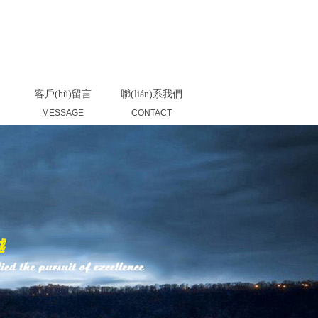
返回首頁(yè)
|
產(chǎn)品展示
|
聯(lián)系我們
客戶(hù)留言
聯(lián)系我們
MESSAGE
CONTACT