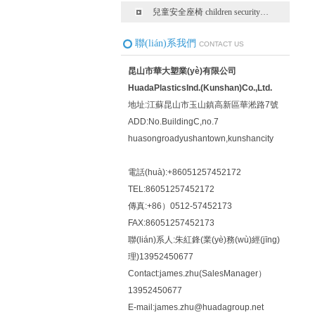
兒童安全座椅 children security…
聯(lián)系我們
CONTACT US
昆山市華大塑業(yè)有限公司
HuadaPlasticsInd.(Kunshan)Co.,Ltd.
地址:江蘇昆山市玉山鎮高新區華淞路7號
ADD:No.BuildingC,no.7
huasongroadyushantown,kunshancity
電話(huà):+86051257452172
TEL:86051257452172
傳真:+86）0512-57452173
FAX:86051257452173
聯(lián)系人:朱紅鋒(業(yè)務(wù)經(jīng)
理)13952450677
Contact:james.zhu(SalesManager）
13952450677
E-mail:james.zhu@huadagroup.net