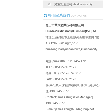
兒童安全座椅 children security…
聯(lián)系我們
CONTACT US
昆山市華大塑業(yè)有限公司
HuadaPlasticsInd.(Kunshan)Co.,Ltd.
地址:江蘇昆山市玉山鎮高新區華淞路7號
ADD:No.BuildingC,no.7
huasongroadyushantown,kunshancity
電話(huà):+86051257452172
TEL:86051257452172
傳真:+86）0512-57452173
FAX:86051257452173
聯(lián)系人:朱紅鋒(業(yè)務(wù)經(jīng)
理)13952450677
Contact:james.zhu(SalesManager）
13952450677
E-mail:james.zhu@huadagroup.net