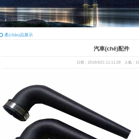
產(chǎn)品展示
汽車(chē)配件
日期：2016/3/21 11:11:28 人氣：1