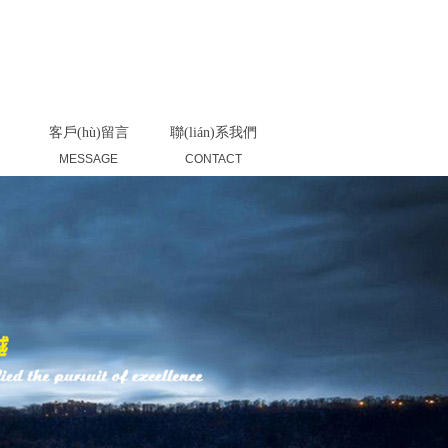
返回首頁(yè)
|
產(chǎn)品展示
|
聯(lián)系我們
客戶(hù)留言
聯(lián)系我們
MESSAGE
CONTACT