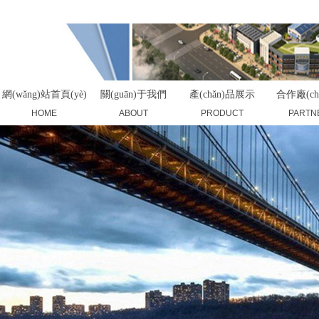
您好，歡迎來(lái)到昆山市華大塑業(yè)有限公司！
網(wǎng)站首頁(yè)
關(guān)于我們
產(chǎn)品展示
合作廠(ch
HOME
ABOUT
PRODUCT
PARTN