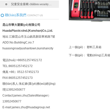
兒童安全座椅 children security…
聯(lián)系我們
CONTACT US
昆山市華大塑業(yè)有限公司
HuadaPlasticsInd.(Kunshan)Co.,Ltd.
地址:江蘇昆山市玉山鎮高新區華淞路7號
ADD:No.BuildingC,no.7
上一個(gè)：
塑料工具箱
huasongroadyushantown,kunshancity
下一個(gè)：
電動(dòng)工具
電話(huà):+86051257452172
TEL:86051257452172
傳真:+86）0512-57452173
FAX:86051257452173
聯(lián)系人:朱紅鋒(業(yè)務(wù)經(jīng)
理)13952450677
Contact:james.zhu(SalesManager）
13952450677
E-mail:james.zhu@huadagroup.net