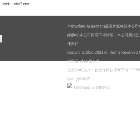
web：v6v7.com
本網(wǎng)站產(chǎn)品圖片版權歸本公司
經(jīng)本公司同意不得轉載，本公司將
律責任
Copyright 2016-2021 All Rights Reserv
大塑業(yè)有限公司
技術(shù)支持：
仕德偉科技
蘇ICP備12005
(wǎng)站建設
：