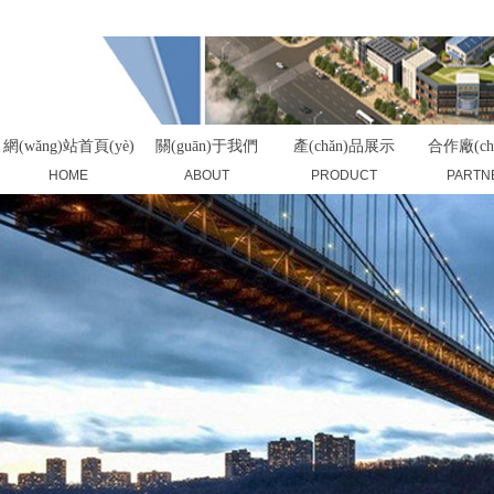
您好，歡迎來(lái)到昆山市華大塑業(yè)有限公司！
網(wǎng)站首頁(yè)
關(guān)于我們
產(chǎn)品展示
合作廠(ch
HOME
ABOUT
PRODUCT
PARTN