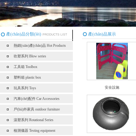
產(chǎn)品分類(lèi)
產(chǎn)品展示
PRODUCTS LIST
熱銷(xiāo)產(chǎn)品 Hot Products
吹塑系列 Blow series
工具箱 Toolbox
塑料箱 plastic box
安全設施
玩具系列 Toys
汽車(chē)配件 Car Accessories
戶(hù)外家具 outdoor furniture
滾塑系列 Rotational Series
檢測儀器 Testing equipment