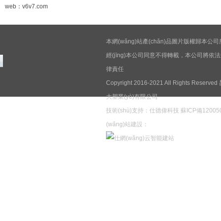
web：v6v7.com
本網(wǎng)站產(chǎn)品圖片版權歸本公司所有
經(jīng)本公司同意不得轉載，本公司將
律責任
Copyright 2016-2021 All Rights Reserv
大塑業(yè)有限公司
技術(shù)支持：
仕德偉科技
蘇ICP備12005
(wǎng)站建設
：