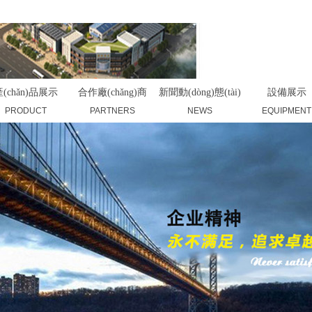
(chǎn)品展示
合作廠(chǎng)商
新聞動(dòng)態(tài)
設備展示
PRODUCT
PARTNERS
NEWS
EQUIPMENT